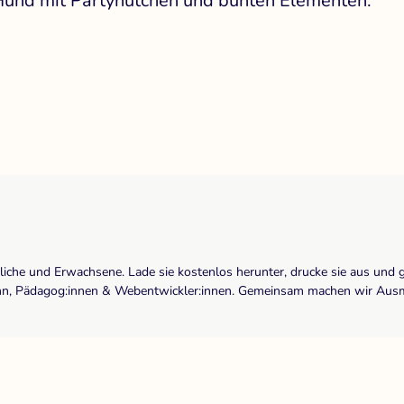
 Hund mit Partyhütchen und bunten Elementen.
dliche und Erwachsene. Lade sie kostenlos herunter, drucke sie aus und 
r:inn, Pädagog:innen & Webentwickler:innen. Gemeinsam machen wir Ausma