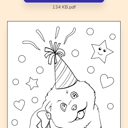
134 KB
.pdf