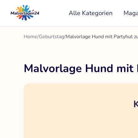
Zum
Alle Kategorien
Maga
Inhalt
springen
Home
/
Geburtstag
/
Malvorlage Hund mit Partyhut 
Malvorlage Hund mit
K