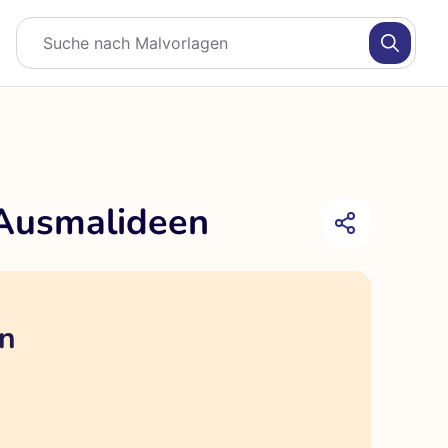
 Ausmalideen
en