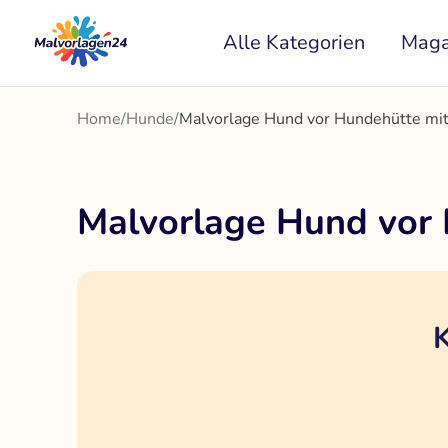
Zum
Alle Kategorien
Maga
Inhalt
springen
Home
/
Hunde
/
Malvorlage Hund vor Hundehütte mit
Malvorlage Hund vor 
K