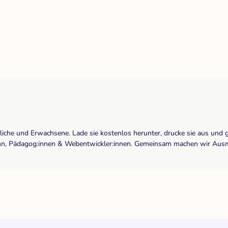
dliche und Erwachsene. Lade sie kostenlos herunter, drucke sie aus und 
r:inn, Pädagog:innen & Webentwickler:innen. Gemeinsam machen wir Ausma