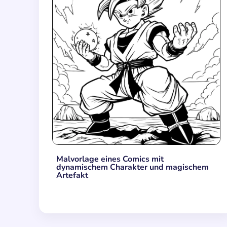
Malvorlage eines Comics mit
dynamischem Charakter und magischem
Artefakt