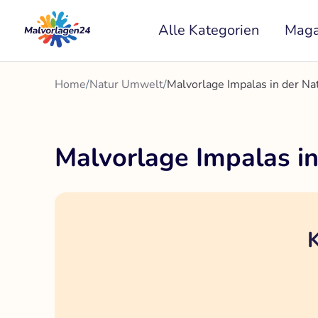
Zum
Alle Kategorien
Maga
Inhalt
springen
Home
/
Natur Umwelt
/
Malvorlage Impalas in der Na
Malvorlage Impalas in
K