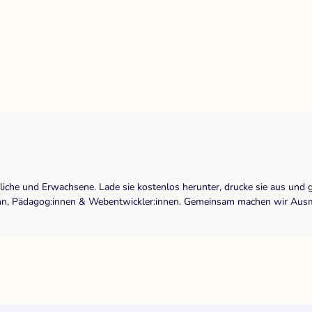
dliche und Erwachsene. Lade sie kostenlos herunter, drucke sie aus und 
r:inn, Pädagog:innen & Webentwickler:innen. Gemeinsam machen wir Ausma