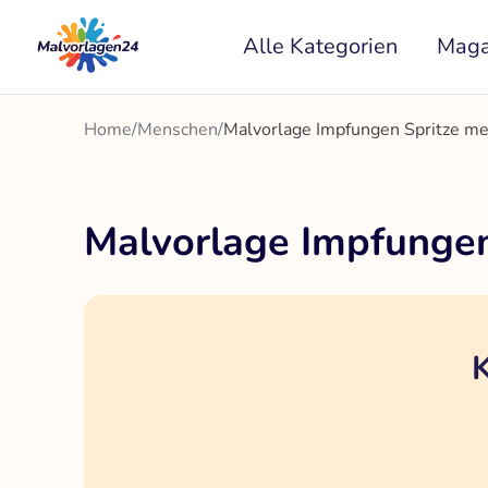
Zum
Alle Kategorien
Maga
Inhalt
springen
Home
/
Menschen
/
Malvorlage Impfungen Spritze me
Malvorlage Impfungen
K