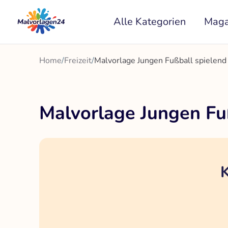
Zum
Alle Kategorien
Maga
Inhalt
springen
Home
/
Freizeit
/
Malvorlage Jungen Fußball spielend 
Malvorlage Jungen Fuß
K