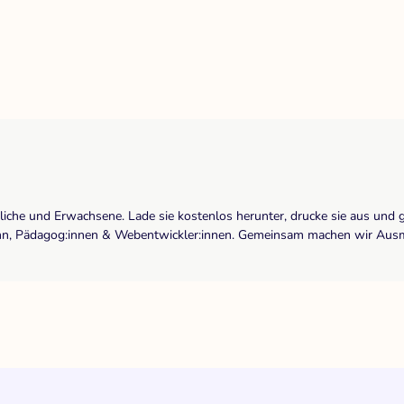
dliche und Erwachsene. Lade sie kostenlos herunter, drucke sie aus und 
r:inn, Pädagog:innen & Webentwickler:innen. Gemeinsam machen wir Ausma