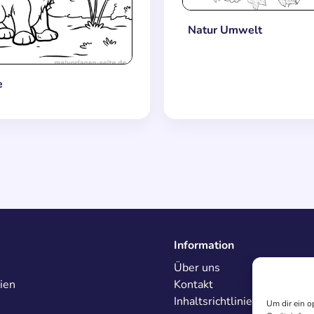
Natur Umwelt
e
Information
Über uns
ien
Kontakt
Inhaltsrichtlinien
Um dir ein o