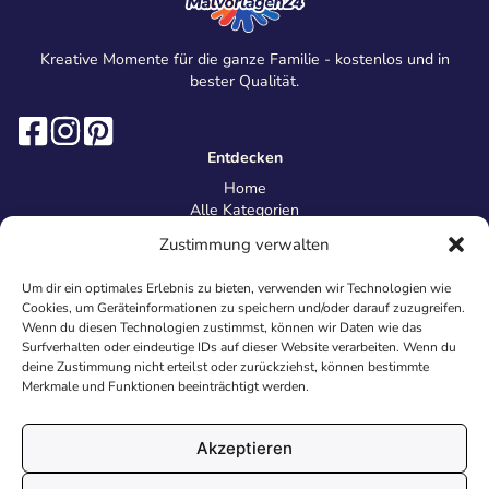
Kreative Momente für die ganze Familie - kostenlos und in
bester Qualität.
Entdecken
Home
Alle Kategorien
Magazin
Zustimmung verwalten
Information
Über uns
Um dir ein optimales Erlebnis zu bieten, verwenden wir Technologien wie
Kontakt
Cookies, um Geräteinformationen zu speichern und/oder darauf zuzugreifen.
Inhaltsrichtlinien
Wenn du diesen Technologien zustimmst, können wir Daten wie das
Surfverhalten oder eindeutige IDs auf dieser Website verarbeiten. Wenn du
Recht & Datenschutz
deine Zustimmung nicht erteilst oder zurückziehst, können bestimmte
Impressum
Merkmale und Funktionen beeinträchtigt werden.
Datenschutz
AGB
Cookies
Akzeptieren