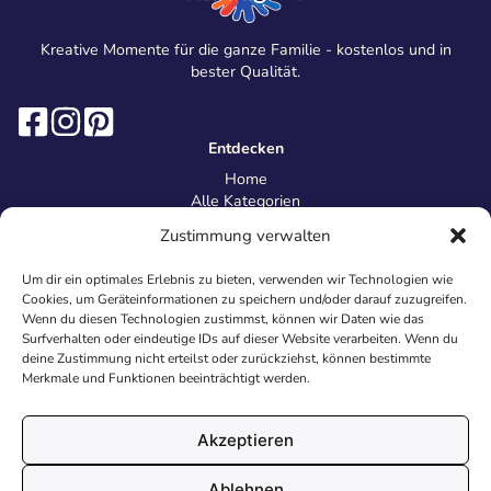
Kreative Momente für die ganze Familie - kostenlos und in
bester Qualität.
Entdecken
Home
Alle Kategorien
Magazin
Zustimmung verwalten
Information
Über uns
Um dir ein optimales Erlebnis zu bieten, verwenden wir Technologien wie
Kontakt
Cookies, um Geräteinformationen zu speichern und/oder darauf zuzugreifen.
Inhaltsrichtlinien
Wenn du diesen Technologien zustimmst, können wir Daten wie das
Surfverhalten oder eindeutige IDs auf dieser Website verarbeiten. Wenn du
Recht & Datenschutz
deine Zustimmung nicht erteilst oder zurückziehst, können bestimmte
Impressum
Merkmale und Funktionen beeinträchtigt werden.
Datenschutz
AGB
Cookies
Akzeptieren
Ablehnen