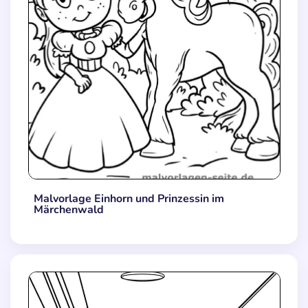
Malvorlage Einhorn und Prinzessin im
Märchenwald