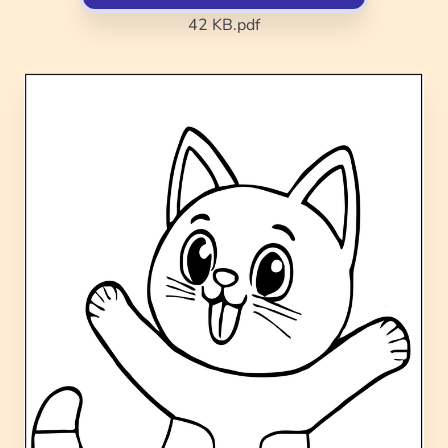
42 KB
.pdf