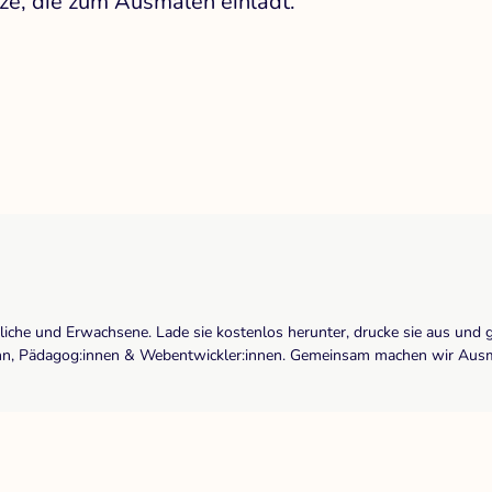
tze, die zum Ausmalen einlädt.
dliche und Erwachsene. Lade sie kostenlos herunter, drucke sie aus und 
r:inn, Pädagog:innen & Webentwickler:innen. Gemeinsam machen wir Ausma