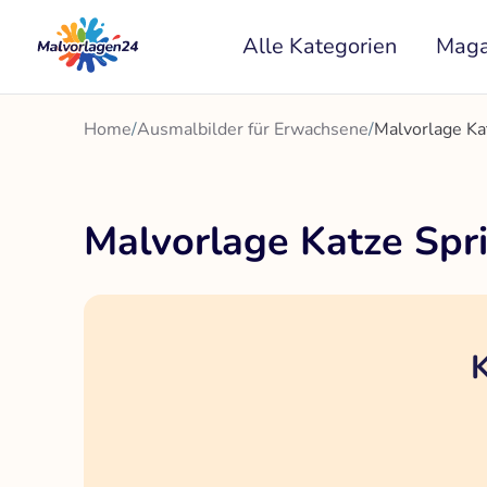
Zum
Alle Kategorien
Maga
Inhalt
springen
Home
/
Ausmalbilder für Erwachsene
/
Malvorlage Ka
Malvorlage Katze Spri
K