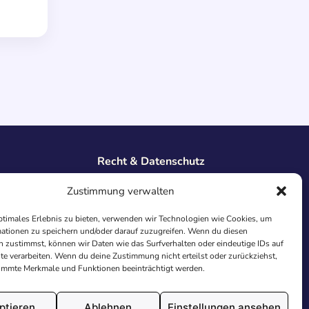
Recht & Datenschutz
Impressum
Zustimmung verwalten
Datenschutz
AGB
ptimales Erlebnis zu bieten, verwenden wir Technologien wie Cookies, um
ationen zu speichern und/oder darauf zuzugreifen. Wenn du diesen
Cookies
 zustimmst, können wir Daten wie das Surfverhalten oder eindeutige IDs auf
te verarbeiten. Wenn du deine Zustimmung nicht erteilst oder zurückziehst,
immte Merkmale und Funktionen beeinträchtigt werden.
ptieren
Ablehnen
Einstellungen ansehen