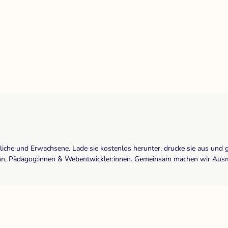
dliche und Erwachsene. Lade sie kostenlos herunter, drucke sie aus und 
r:inn, Pädagog:innen & Webentwickler:innen. Gemeinsam machen wir Ausma