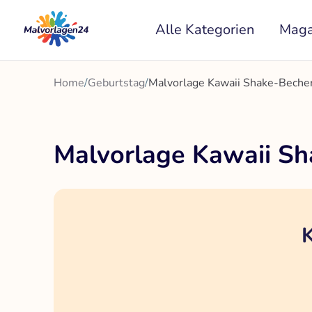
Zum
Alle Kategorien
Maga
Inhalt
springen
Home
/
Geburtstag
/
Malvorlage Kawaii Shake-Bech
Malvorlage Kawaii S
K