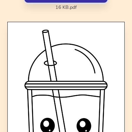
16 KB
.pdf