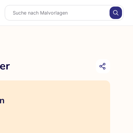
er
en