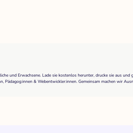
dliche und Erwachsene. Lade sie kostenlos herunter, drucke sie aus und 
r:inn, Pädagog:innen & Webentwickler:innen. Gemeinsam machen wir Ausma