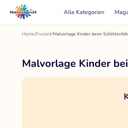
Zum
Alle Kategorien
Maga
Inhalt
springen
Home
/
Freizeit
/
Malvorlage Kinder beim Schlittenfa
Malvorlage Kinder be
K