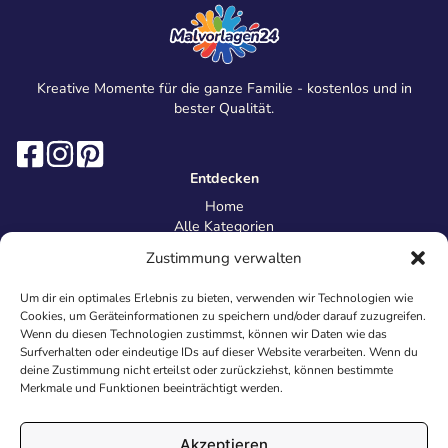
Kreative Momente für die ganze Familie - kostenlos und in
bester Qualität.
Entdecken
Home
Alle Kategorien
Magazin
Zustimmung verwalten
Information
Über uns
Um dir ein optimales Erlebnis zu bieten, verwenden wir Technologien wie
Kontakt
Cookies, um Geräteinformationen zu speichern und/oder darauf zuzugreifen.
Inhaltsrichtlinien
Wenn du diesen Technologien zustimmst, können wir Daten wie das
Surfverhalten oder eindeutige IDs auf dieser Website verarbeiten. Wenn du
Recht & Datenschutz
deine Zustimmung nicht erteilst oder zurückziehst, können bestimmte
Impressum
Merkmale und Funktionen beeinträchtigt werden.
Datenschutz
AGB
Cookies
Akzeptieren