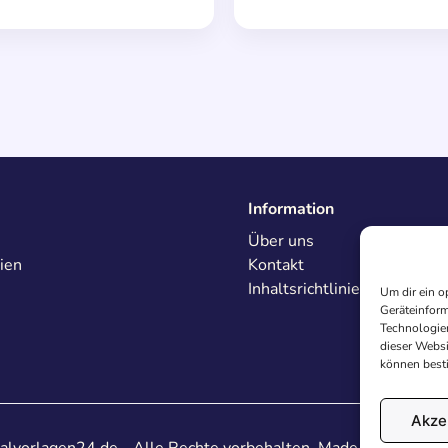
Information
Über uns
ien
Kontakt
Inhaltsrichtlinien
Um dir ein o
Geräteinform
Technologien
dieser Websi
können best
Akze