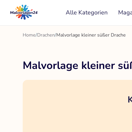
Zum
Alle Kategorien
Maga
Inhalt
springen
Home
/
Drachen
/
Malvorlage kleiner süßer Drache
Malvorlage kleiner s
K