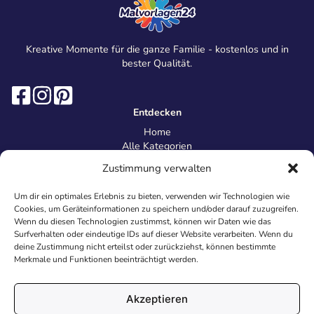
Kreative Momente für die ganze Familie - kostenlos und in
bester Qualität.
Entdecken
Home
Alle Kategorien
Magazin
Zustimmung verwalten
Information
Über uns
Um dir ein optimales Erlebnis zu bieten, verwenden wir Technologien wie
Kontakt
Cookies, um Geräteinformationen zu speichern und/oder darauf zuzugreifen.
Inhaltsrichtlinien
Wenn du diesen Technologien zustimmst, können wir Daten wie das
Surfverhalten oder eindeutige IDs auf dieser Website verarbeiten. Wenn du
Recht & Datenschutz
deine Zustimmung nicht erteilst oder zurückziehst, können bestimmte
Impressum
Merkmale und Funktionen beeinträchtigt werden.
Datenschutz
AGB
Cookies
Akzeptieren