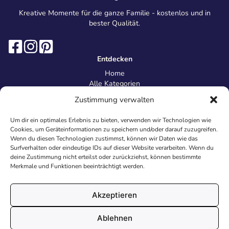
Kreative Momente für die ganze Familie - kostenlos und in
bester Qualität.
Entdecken
Home
Alle Kategorien
Magazin
Zustimmung verwalten
Information
Über uns
Um dir ein optimales Erlebnis zu bieten, verwenden wir Technologien wie
Kontakt
Cookies, um Geräteinformationen zu speichern und/oder darauf zuzugreifen.
Inhaltsrichtlinien
Wenn du diesen Technologien zustimmst, können wir Daten wie das
Surfverhalten oder eindeutige IDs auf dieser Website verarbeiten. Wenn du
Recht & Datenschutz
deine Zustimmung nicht erteilst oder zurückziehst, können bestimmte
Impressum
Merkmale und Funktionen beeinträchtigt werden.
Datenschutz
AGB
Cookies
Akzeptieren
Ablehnen