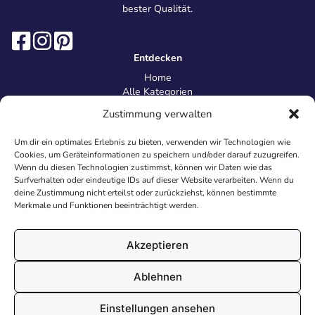
bester Qualität.
Entdecken
Home
Alle Kategorien
Magazin
Zustimmung verwalten
Information
Über uns
Um dir ein optimales Erlebnis zu bieten, verwenden wir Technologien wie
Kontakt
Cookies, um Geräteinformationen zu speichern und/oder darauf zuzugreifen.
Inhaltsrichtlinien
Wenn du diesen Technologien zustimmst, können wir Daten wie das
Surfverhalten oder eindeutige IDs auf dieser Website verarbeiten. Wenn du
Recht & Datenschutz
deine Zustimmung nicht erteilst oder zurückziehst, können bestimmte
Impressum
Merkmale und Funktionen beeinträchtigt werden.
Datenschutz
AGB
Cookies
Akzeptieren
Ablehnen
© 2026 Malvorlagen24.de - Alle Rechte vorbehalten. Made with
Einstellungen ansehen