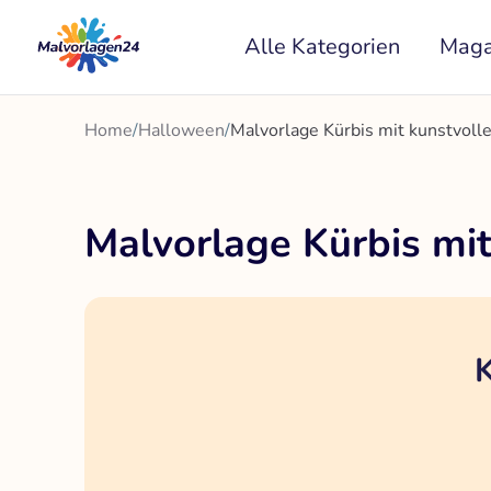
Zum
Alle Kategorien
Maga
Inhalt
springen
Home
/
Halloween
/
Malvorlage Kürbis mit kunstvol
Malvorlage Kürbis mi
K