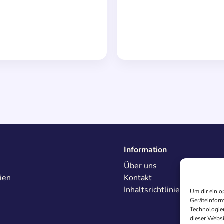
Information
Über uns
ien
Kontakt
Inhaltsrichtlinien
Um dir ein o
Geräteinform
Technologien
dieser Websi