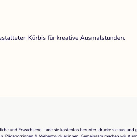
estalteten Kürbis für kreative Ausmalstunden.
dliche und Erwachsene. Lade sie kostenlos herunter, drucke sie aus und 
r:inn, Pädagog:innen & Webentwickler:innen. Gemeinsam machen wir Ausma