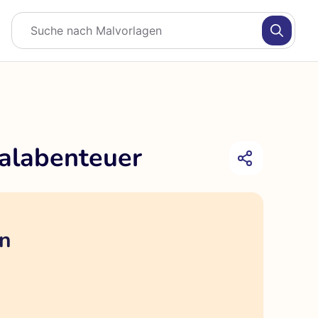
malabenteuer
en