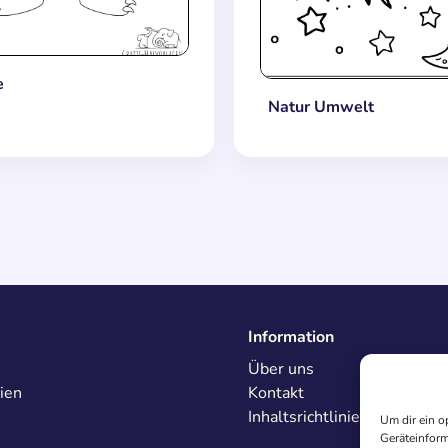
e
Natur Umwelt
Information
Über uns
ien
Kontakt
Inhaltsrichtlinien
Um dir ein o
Geräteinform