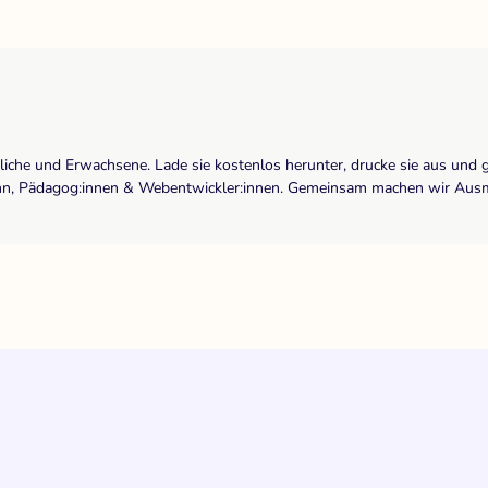
dliche und Erwachsene. Lade sie kostenlos herunter, drucke sie aus und 
r:inn, Pädagog:innen & Webentwickler:innen. Gemeinsam machen wir Ausma