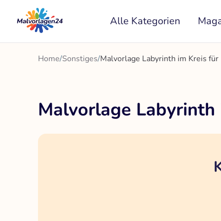
Zum
Alle Kategorien
Maga
Inhalt
springen
Home
/
Sonstiges
/
Malvorlage Labyrinth im Kreis fü
Malvorlage Labyrinth 
K