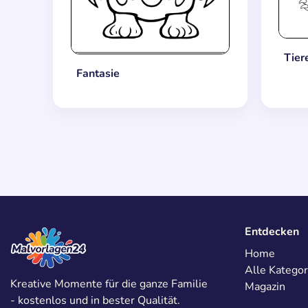
Tier
Fantasie
Entdecken
Home
Alle Kategor
Kreative Momente für die ganze Familie
Magazin
- kostenlos und in bester Qualität.