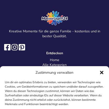
Kreative Momente für die ganze Familie - kostenlos und in
bester Qualität.
Entdecken
Home
Alle Kategorien
Magazin
Zustimmung verwalten
Information
Über uns
Um dir ein optimales Erlebnis zu bieten, verwenden wir Technologien wie
Kontakt
Cookies, um Geräteinformationen zu speichern und/oder darauf zuzugreifen.
Inhaltsrichtlinien
Wenn du diesen Technologien zustimmst, können wir Daten wie das
Surfverhalten oder eindeutige IDs auf dieser Website verarbeiten. Wenn du
Recht & Datenschutz
deine Zustimmung nicht erteilst oder zurückziehst, können bestimmte
Impressum
Merkmale und Funktionen beeinträchtigt werden.
Datenschutz