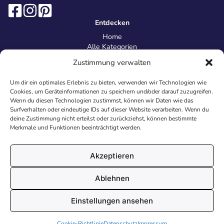
Entdecken
Home
Alle Kategorien
Magazin
Zustimmung verwalten
Information
Über uns
Um dir ein optimales Erlebnis zu bieten, verwenden wir Technologien wie
Kontakt
Cookies, um Geräteinformationen zu speichern und/oder darauf zuzugreifen.
Inhaltsrichtlinien
Wenn du diesen Technologien zustimmst, können wir Daten wie das
Surfverhalten oder eindeutige IDs auf dieser Website verarbeiten. Wenn du
Recht & Datenschutz
deine Zustimmung nicht erteilst oder zurückziehst, können bestimmte
Impressum
Merkmale und Funktionen beeinträchtigt werden.
Datenschutz
AGB
Cookies
Akzeptieren
Ablehnen
© 2026 Malvorlagen24.de - Alle Rechte vorbehalten. Made with
Einstellungen ansehen
♥
in Deutschland.
Cookie-Richtlinie
Datenschutz
Impressum