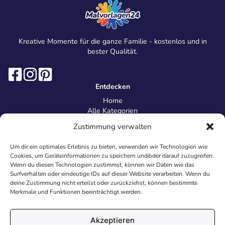
Kreative Momente für die ganze Familie - kostenlos und in
bester Qualität.
Entdecken
Home
Alle Kategorien
Magazin
Zustimmung verwalten
Information
Über uns
Um dir ein optimales Erlebnis zu bieten, verwenden wir Technologien wie
Kontakt
Cookies, um Geräteinformationen zu speichern und/oder darauf zuzugreifen.
Inhaltsrichtlinien
Wenn du diesen Technologien zustimmst, können wir Daten wie das
Surfverhalten oder eindeutige IDs auf dieser Website verarbeiten. Wenn du
Recht & Datenschutz
deine Zustimmung nicht erteilst oder zurückziehst, können bestimmte
Impressum
Merkmale und Funktionen beeinträchtigt werden.
Datenschutz
AGB
Cookies
Akzeptieren