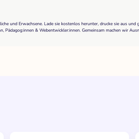
dliche und Erwachsene. Lade sie kostenlos herunter, drucke sie aus und 
r:inn, Pädagog:innen & Webentwickler:innen. Gemeinsam machen wir Ausma