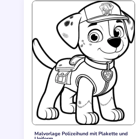
Malvorlage Polizeihund mit Plakette und
Uniform