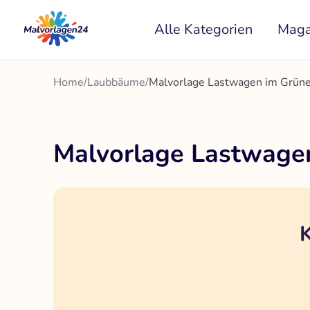
Zum
Alle Kategorien
Maga
Inhalt
springen
Home
/
Laubbäume
/
Malvorlage Lastwagen im Grün
Malvorlage Lastwage
K