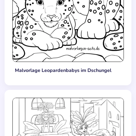
Malvorlage Leopardenbabys im Dschungel