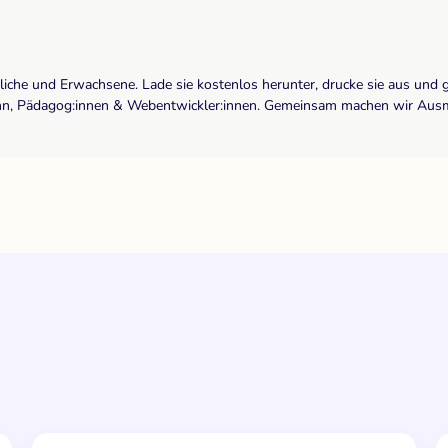
dliche und Erwachsene. Lade sie kostenlos herunter, drucke sie aus und 
r:inn, Pädagog:innen & Webentwickler:innen. Gemeinsam machen wir Ausma