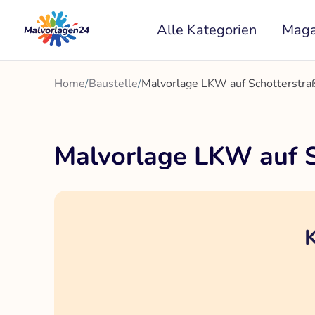
Zum
Alle Kategorien
Maga
Inhalt
springen
Home
/
Baustelle
/
Malvorlage LKW auf Schotterstra
Malvorlage LKW auf S
K