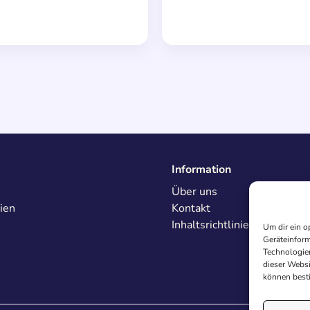
Information
Über uns
ien
Kontakt
Inhaltsrichtlinien
Um dir ein o
Geräteinform
Technologien
dieser Websi
können best