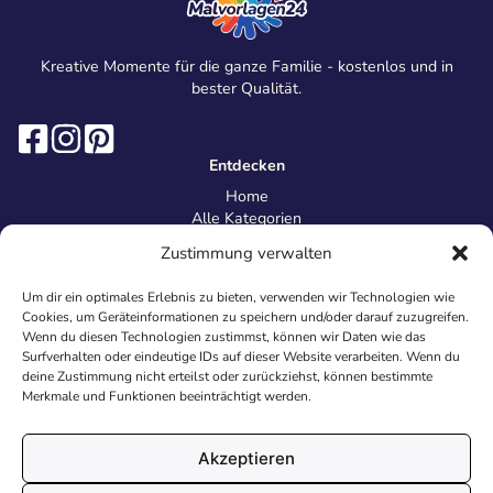
Kreative Momente für die ganze Familie - kostenlos und in
bester Qualität.
Entdecken
Home
Alle Kategorien
Magazin
Zustimmung verwalten
Information
Über uns
Um dir ein optimales Erlebnis zu bieten, verwenden wir Technologien wie
Kontakt
Cookies, um Geräteinformationen zu speichern und/oder darauf zuzugreifen.
Inhaltsrichtlinien
Wenn du diesen Technologien zustimmst, können wir Daten wie das
Surfverhalten oder eindeutige IDs auf dieser Website verarbeiten. Wenn du
Recht & Datenschutz
deine Zustimmung nicht erteilst oder zurückziehst, können bestimmte
Impressum
Merkmale und Funktionen beeinträchtigt werden.
Datenschutz
AGB
Cookies
Akzeptieren