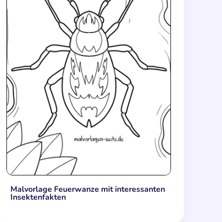
Malvorlage Feuerwanze mit interessanten
Insektenfakten