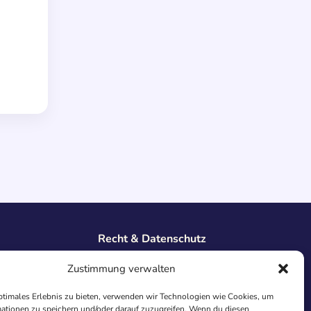
Recht & Datenschutz
Impressum
Zustimmung verwalten
Datenschutz
AGB
ptimales Erlebnis zu bieten, verwenden wir Technologien wie Cookies, um
Cookies
ationen zu speichern und/oder darauf zuzugreifen. Wenn du diesen