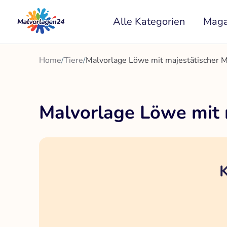
Zum
Alle Kategorien
Maga
Inhalt
springen
Home
/
Tiere
/
Malvorlage Löwe mit majestätischer
Malvorlage Löwe mit
K