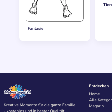
Tier
Fantasie
Entdecken
Home
Alle Kategor
Kreative Momente für die ganze Familie
Magazin
- kostenlos und in bester Qualität.