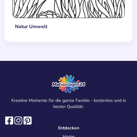
Natur Umwelt
Kreative Momente für die ganze Familie - kostenlos und in
bester Qualität.
Entdecken
Home