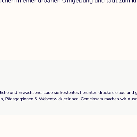
ädchen in einer urbanen Umgebung und lädt zum k
dliche und Erwachsene. Lade sie kostenlos herunter, drucke sie aus und 
r:inn, Pädagog:innen & Webentwickler:innen. Gemeinsam machen wir Ausma