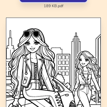
189 KB
.pdf