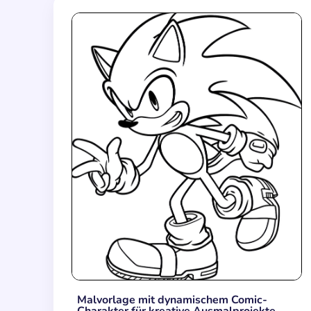
Malvorlage mit dynamischem Comic-
Charakter für kreative Ausmalprojekte