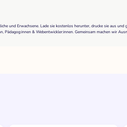
dliche und Erwachsene. Lade sie kostenlos herunter, drucke sie aus und 
r:inn, Pädagog:innen & Webentwickler:innen. Gemeinsam machen wir Ausma