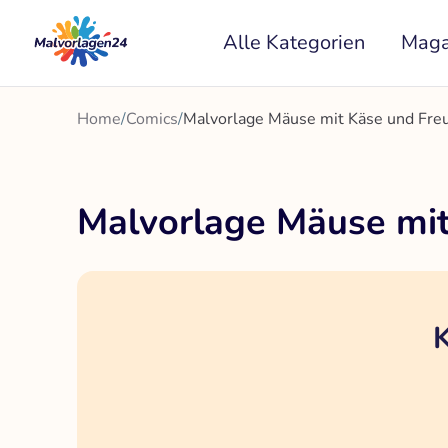
Zum
Alle Kategorien
Maga
Inhalt
springen
Home
/
Comics
/
Malvorlage Mäuse mit Käse und Fre
Malvorlage Mäuse mi
K