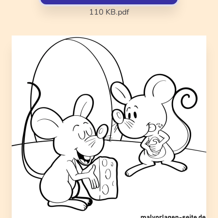
110 KB
.pdf