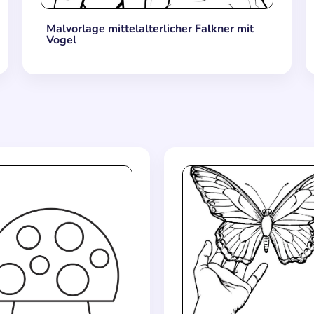
Malvorlage mittelalterlicher Falkner mit
Vogel