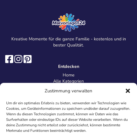
Kreative Momente für die ganze Familie - kostenlos und in
bester Qualität.
Entdecken
Home
Alle Kategorien
Magazin
Zustimmung verwalten
Information
Über uns
Um dir ein optimales Erlebnis zu bieten, verwenden wir Technologien wie
Kontakt
Cookies, um Geräteinformationen zu speichern und/oder darauf zuzugreifen.
Inhaltsrichtlinien
Wenn du diesen Technologien zustimmst, können wir Daten wie das
Surfverhalten oder eindeutige IDs auf dieser Website verarbeiten. Wenn du
Recht & Datenschutz
deine Zustimmung nicht erteilst oder zurückziehst, können bestimmte
Impressum
Merkmale und Funktionen beeinträchtigt werden.
Datenschutz