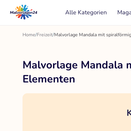
Zum
Alle Kategorien
Maga
Inhalt
springen
Home
/
Freizeit
/
Malvorlage Mandala mit spiralförmi
Malvorlage Mandala m
Elementen
K