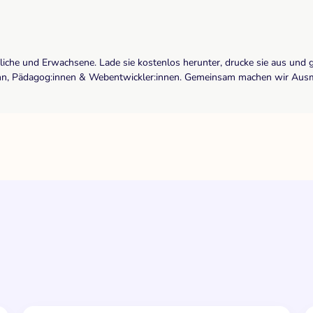
dliche und Erwachsene. Lade sie kostenlos herunter, drucke sie aus und 
r:inn, Pädagog:innen & Webentwickler:innen. Gemeinsam machen wir Ausma