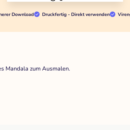
herer Download
Druckfertig - Direkt verwenden
Viren
ndes Mandala zum Ausmalen.