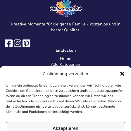
Kreative Momente für die ganze Familie - kostenlos und in
bester Qualität.
Entdecken
Home
Alle Kategorien
Magazin
Zustimmung verwalten
Information
Über uns
Um dir ein optimales Erlebnis zu bieten, verwenden wir Technologien wie
Kontakt
Cookies, um Geräteinformationen zu speichern und/oder darauf zuzugreifen.
Inhaltsrichtlinien
Wenn du diesen Technologien zustimmst, können wir Daten wie das
Surfverhalten oder eindeutige IDs auf dieser Website verarbeiten. Wenn du
Recht & Datenschutz
deine Zustimmung nicht erteilst oder zurückziehst, können bestimmte
Impressum
Merkmale und Funktionen beeinträchtigt werden.
Datenschutz
AGB
Cookies
Akzeptieren