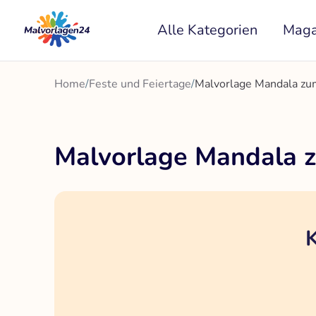
Zum
Alle Kategorien
Maga
Inhalt
springen
Home
/
Feste und Feiertage
/
Malvorlage Mandala zu
Malvorlage Mandala 
K