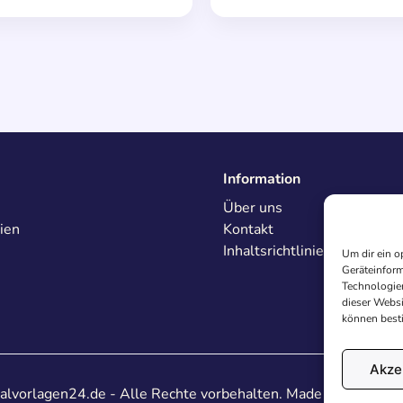
Information
Über uns
ien
Kontakt
Inhaltsrichtlinien
Um dir ein o
Geräteinform
Technologien
dieser Websi
können best
Akze
lvorlagen24.de - Alle Rechte vorbehalten. Made with
♥
in De