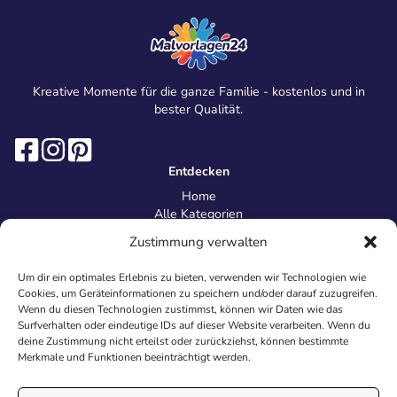
Kreative Momente für die ganze Familie - kostenlos und in
bester Qualität.
Entdecken
Home
Alle Kategorien
Magazin
Zustimmung verwalten
Information
Über uns
Um dir ein optimales Erlebnis zu bieten, verwenden wir Technologien wie
Kontakt
Cookies, um Geräteinformationen zu speichern und/oder darauf zuzugreifen.
Inhaltsrichtlinien
Wenn du diesen Technologien zustimmst, können wir Daten wie das
Surfverhalten oder eindeutige IDs auf dieser Website verarbeiten. Wenn du
Recht & Datenschutz
deine Zustimmung nicht erteilst oder zurückziehst, können bestimmte
Impressum
Merkmale und Funktionen beeinträchtigt werden.
Datenschutz
AGB