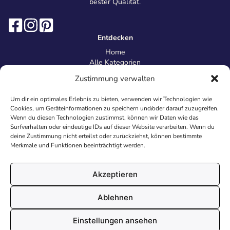
bester Qualität.
Entdecken
Home
Alle Kategorien
Magazin
Zustimmung verwalten
Information
Über uns
Um dir ein optimales Erlebnis zu bieten, verwenden wir Technologien wie
Kontakt
Cookies, um Geräteinformationen zu speichern und/oder darauf zuzugreifen.
Inhaltsrichtlinien
Wenn du diesen Technologien zustimmst, können wir Daten wie das
Surfverhalten oder eindeutige IDs auf dieser Website verarbeiten. Wenn du
Recht & Datenschutz
deine Zustimmung nicht erteilst oder zurückziehst, können bestimmte
Impressum
Merkmale und Funktionen beeinträchtigt werden.
Datenschutz
AGB
Cookies
Akzeptieren
Ablehnen
© 2026 Malvorlagen24.de - Alle Rechte vorbehalten. Made with
Einstellungen ansehen
♥
in Deutschland.