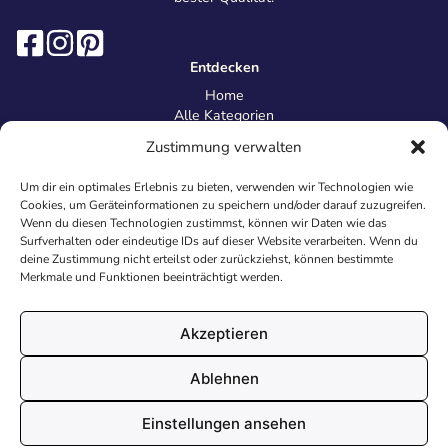
Entdecken
Home
Alle Kategorien
Magazin
Zustimmung verwalten
Information
Über uns
Um dir ein optimales Erlebnis zu bieten, verwenden wir Technologien wie
Kontakt
Cookies, um Geräteinformationen zu speichern und/oder darauf zuzugreifen.
Inhaltsrichtlinien
Wenn du diesen Technologien zustimmst, können wir Daten wie das
Surfverhalten oder eindeutige IDs auf dieser Website verarbeiten. Wenn du
Recht & Datenschutz
deine Zustimmung nicht erteilst oder zurückziehst, können bestimmte
Impressum
Merkmale und Funktionen beeinträchtigt werden.
Datenschutz
AGB
Cookies
Akzeptieren
Ablehnen
© 2026 Malvorlagen24.de - Alle Rechte vorbehalten. Made with
Einstellungen ansehen
♥
in Deutschland.