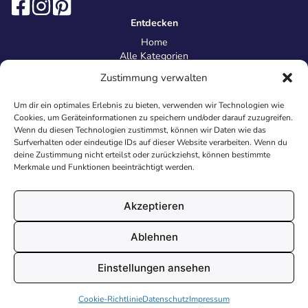
Entdecken
Home
Alle Kategorien
Magazin
Zustimmung verwalten
Information
Über uns
Um dir ein optimales Erlebnis zu bieten, verwenden wir Technologien wie
Kontakt
Cookies, um Geräteinformationen zu speichern und/oder darauf zuzugreifen.
Inhaltsrichtlinien
Wenn du diesen Technologien zustimmst, können wir Daten wie das
Surfverhalten oder eindeutige IDs auf dieser Website verarbeiten. Wenn du
Recht & Datenschutz
deine Zustimmung nicht erteilst oder zurückziehst, können bestimmte
Impressum
Merkmale und Funktionen beeinträchtigt werden.
Datenschutz
AGB
Cookies
Akzeptieren
Ablehnen
© 2026 Malvorlagen24.de - Alle Rechte vorbehalten. Made with
Einstellungen ansehen
♥
in Deutschland.
Cookie-Richtlinie
Datenschutz
Impressum