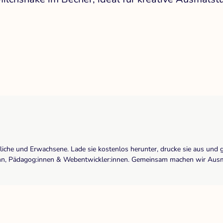
dliche und Erwachsene. Lade sie kostenlos herunter, drucke sie aus und 
r:inn, Pädagog:innen & Webentwickler:innen. Gemeinsam machen wir Ausma