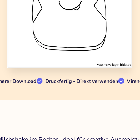
herer Download
Druckfertig - Direkt verwenden
Viren
Milchshake im Becher, ideal für kreative Ausmalst