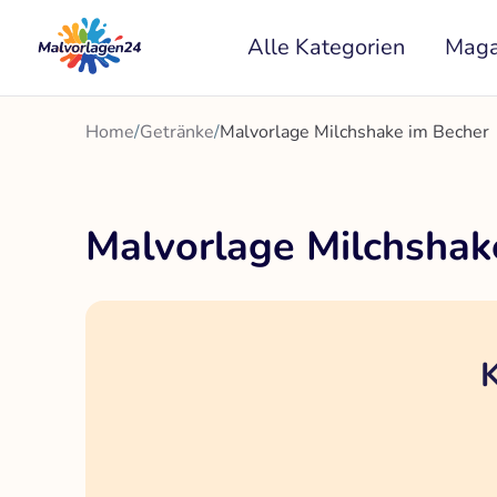
Zum
Alle Kategorien
Maga
Inhalt
springen
Home
/
Getränke
/
Malvorlage Milchshake im Becher
Malvorlage Milchshak
K