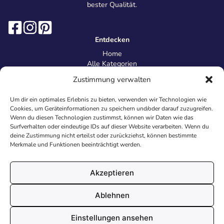
bester Qualität.
Entdecken
Home
Alle Kategorien
Magazin
Zustimmung verwalten
Information
Über uns
Um dir ein optimales Erlebnis zu bieten, verwenden wir Technologien wie
Kontakt
Cookies, um Geräteinformationen zu speichern und/oder darauf zuzugreifen.
Inhaltsrichtlinien
Wenn du diesen Technologien zustimmst, können wir Daten wie das
Surfverhalten oder eindeutige IDs auf dieser Website verarbeiten. Wenn du
Recht & Datenschutz
deine Zustimmung nicht erteilst oder zurückziehst, können bestimmte
Impressum
Merkmale und Funktionen beeinträchtigt werden.
Datenschutz
AGB
Cookies
Akzeptieren
Ablehnen
© 2026 Malvorlagen24.de - Alle Rechte vorbehalten. Made with
Einstellungen ansehen