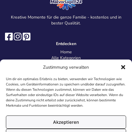
Kreative Momente für die ganze Familie - kostenlos und in
bester Qualität.
Entdecken
Home
Alle Kategorien
Magazin
Zustimmung verwalten
Information
Über uns
Um dir ein optimales Erlebnis zu bieten, verwenden wir Technologien wie
Kontakt
Cookies, um Geräteinformationen zu speichern und/oder darauf zuzugreifen.
Inhaltsrichtlinien
Wenn du diesen Technologien zustimmst, können wir Daten wie das
Surfverhalten oder eindeutige IDs auf dieser Website verarbeiten. Wenn du
Recht & Datenschutz
deine Zustimmung nicht erteilst oder zurückziehst, können bestimmte
Impressum
Merkmale und Funktionen beeinträchtigt werden.
Datenschutz
AGB
Cookies
Akzeptieren