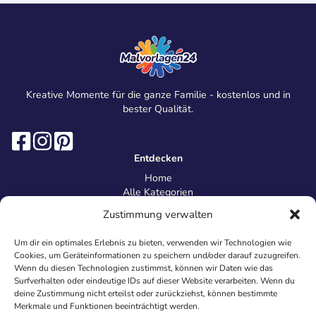
Kreative Momente für die ganze Familie - kostenlos und in
bester Qualität.
Entdecken
Home
Alle Kategorien
Magazin
Zustimmung verwalten
Information
Über uns
Um dir ein optimales Erlebnis zu bieten, verwenden wir Technologien wie
Kontakt
Cookies, um Geräteinformationen zu speichern und/oder darauf zuzugreifen.
Inhaltsrichtlinien
Wenn du diesen Technologien zustimmst, können wir Daten wie das
Surfverhalten oder eindeutige IDs auf dieser Website verarbeiten. Wenn du
Recht & Datenschutz
deine Zustimmung nicht erteilst oder zurückziehst, können bestimmte
Impressum
Merkmale und Funktionen beeinträchtigt werden.