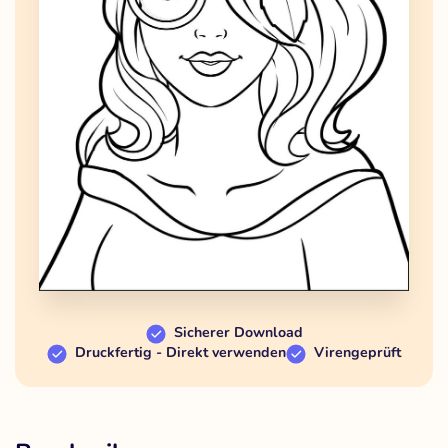
Sicherer Download
Druckfertig - Direkt verwenden
Virengeprüft