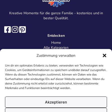
Kreative Momente für die ganze Familie - kostenlos und in
bester Qualität.
Entdecken
Home
Alle Kategorien
Magazin
Zustimmung verwalten
Information
Über uns
Um dir ein optimales Erlebnis zu bieten, verwenden wir Technologien wie
Kontakt
Cookies, um Geräteinformationen zu speichern und/oder darauf zuzugreifen.
Inhaltsrichtlinien
Wenn du diesen Technologien zustimmst, können wir Daten wie das
Surfverhalten oder eindeutige IDs auf dieser Website verarbeiten. Wenn du
Recht & Datenschutz
deine Zustimmung nicht erteilst oder zurückziehst, können bestimmte
Impressum
Merkmale und Funktionen beeinträchtigt werden.
Datenschutz
AGB
Cookies
Akzeptieren