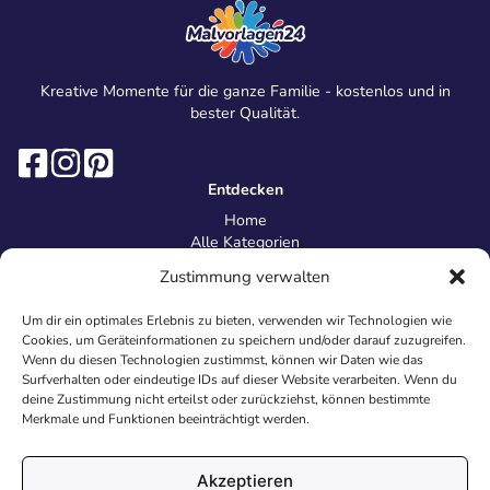
Kreative Momente für die ganze Familie - kostenlos und in
bester Qualität.
Entdecken
Home
Alle Kategorien
Magazin
Zustimmung verwalten
Information
Über uns
Um dir ein optimales Erlebnis zu bieten, verwenden wir Technologien wie
Kontakt
Cookies, um Geräteinformationen zu speichern und/oder darauf zuzugreifen.
Inhaltsrichtlinien
Wenn du diesen Technologien zustimmst, können wir Daten wie das
Surfverhalten oder eindeutige IDs auf dieser Website verarbeiten. Wenn du
Recht & Datenschutz
deine Zustimmung nicht erteilst oder zurückziehst, können bestimmte
Impressum
Merkmale und Funktionen beeinträchtigt werden.
Datenschutz
AGB
Cookies
Akzeptieren