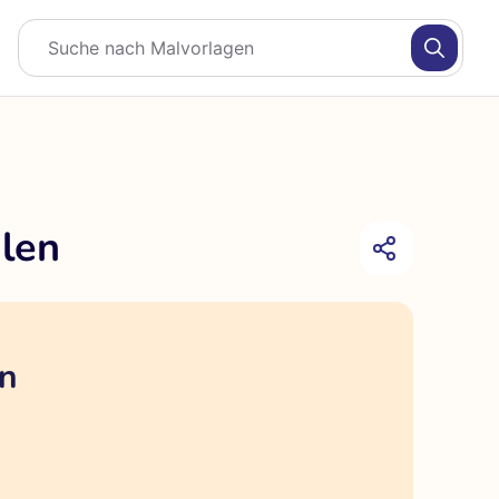
len
en