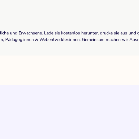
dliche und Erwachsene. Lade sie kostenlos herunter, drucke sie aus und 
r:inn, Pädagog:innen & Webentwickler:innen. Gemeinsam machen wir Ausma