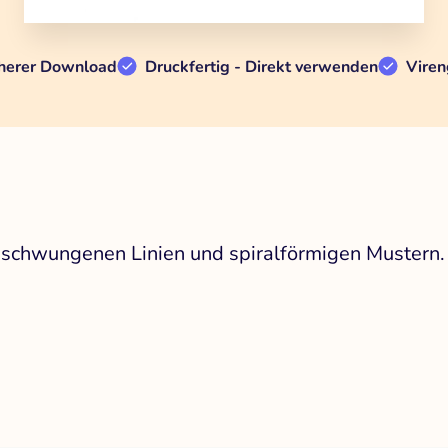
herer Download
Druckfertig - Direkt verwenden
Viren
eschwungenen Linien und spiralförmigen Mustern.