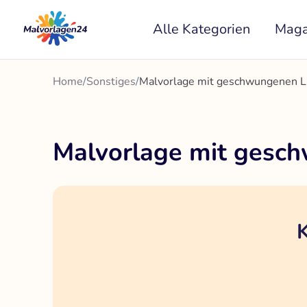
Zum
Alle Kategorien
Maga
Inhalt
springen
Home
/
Sonstiges
/
Malvorlage mit geschwungenen Li
Malvorlage mit gesch
K