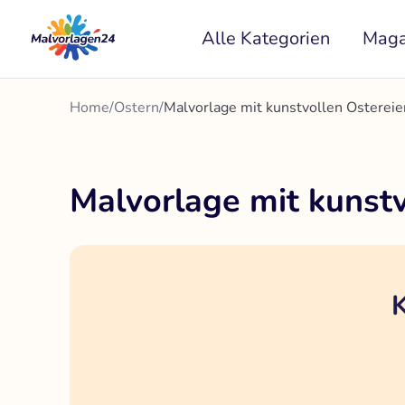
Zum
Alle Kategorien
Maga
Inhalt
springen
Home
/
Ostern
/
Malvorlage mit kunstvollen Ostereie
Malvorlage mit kunstv
K