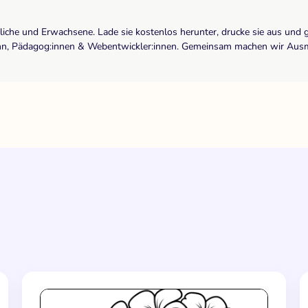
dliche und Erwachsene. Lade sie kostenlos herunter, drucke sie aus und 
r:inn, Pädagog:innen & Webentwickler:innen. Gemeinsam machen wir Ausma