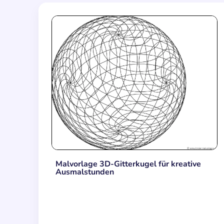
Malvorlage 3D-Gitterkugel für kreative
Ausmalstunden