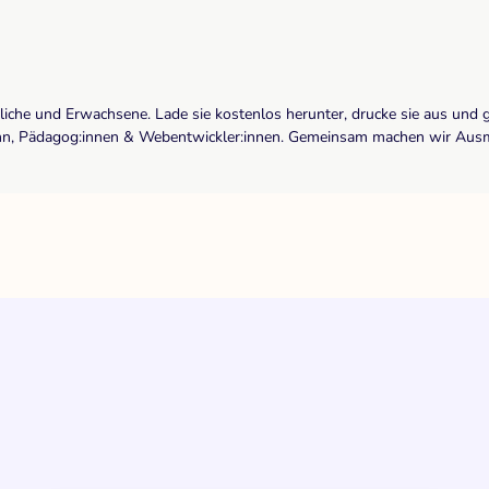
dliche und Erwachsene. Lade sie kostenlos herunter, drucke sie aus und 
r:inn, Pädagog:innen & Webentwickler:innen. Gemeinsam machen wir Ausma