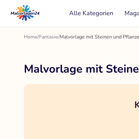
Zum
Alle Kategorien
Maga
Inhalt
springen
Home
/
Fantasie
/
Malvorlage mit Steinen und Pflanze
Malvorlage mit Steine
K