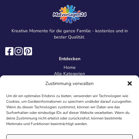
Kreative Momente für die ganze Familie - kostenlos und in
bester Qualität.
Entdecken
Home
Alle Kategorien
Magazin
Zustimmung verwalten
Information
Über uns
Um dir ein optimales Erlebnis zu bieten, verwenden wir Technologien wie
Kontakt
Cookies, um Geräteinformationen zu speichern und/oder darauf zuzugreifen.
Inhaltsrichtlinien
Wenn du diesen Technologien zustimmst, können wir Daten wie das
Surfverhalten oder eindeutige IDs auf dieser Website verarbeiten. Wenn du
Recht & Datenschutz
deine Zustimmung nicht erteilst oder zurückziehst, können bestimmte
Impressum
Merkmale und Funktionen beeinträchtigt werden.
Datenschutz
AGB