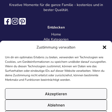
Kreative Momente für die ganze Familie - kostenlos und in
bester Qualität.
Entdecken
Home
Alle Kategorien
Magazin
Zustimmung verwalten
Information
Über uns
Um dir ein optimales Erlebnis zu bieten, verwenden wir Technologien wie
Kontakt
Cookies, um Geräteinformationen zu speichern und/oder darauf zuzugreifen.
Inhaltsrichtlinien
Wenn du diesen Technologien zustimmst, können wir Daten wie das
Surfverhalten oder eindeutige IDs auf dieser Website verarbeiten. Wenn du
Recht & Datenschutz
deine Zustimmung nicht erteilst oder zurückziehst, können bestimmte
Impressum
Merkmale und Funktionen beeinträchtigt werden.
Datenschutz
AGB
Cookies
Akzeptieren
Ablehnen