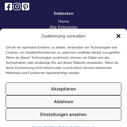
Entdecken
Home
Alle Kategorien
Magazin
Zustimmung verwalten
Information
Über uns
Um dir ein optimales Erlebnis zu bieten, verwenden wir Technologien wie
Kontakt
Cookies, um Geräteinformationen zu speichern und/oder darauf zuzugreifen.
Inhaltsrichtlinien
Wenn du diesen Technologien zustimmst, können wir Daten wie das
Surfverhalten oder eindeutige IDs auf dieser Website verarbeiten. Wenn du
Recht & Datenschutz
deine Zustimmung nicht erteilst oder zurückziehst, können bestimmte
Impressum
Merkmale und Funktionen beeinträchtigt werden.
Datenschutz
AGB
Cookies
Akzeptieren
Ablehnen
© 2026 Malvorlagen24.de - Alle Rechte vorbehalten. Made with
Einstellungen ansehen
♥
in Deutschland.